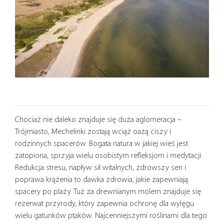
Chociaż nie daleko znajduje się duża aglomeracja –
Trójmiasto, Mechelinki zostają wciąż oazą ciszy i
rodzinnych spacerów. Bogata natura w jakiej wieś jest
zatopiona, sprzyja wielu osobistym refleksjom i medytacji.
Redukcja stresu, napływ sił witalnych, zdrowszy sen i
poprawa krążenia to dawka zdrowia, jakie zapewniają
spacery po plaży. Tuż za drewnianym molem znajduje się
rezerwat przyrody, który zapewnia ochronę dla wylęgu
wielu gatunków ptaków. Najcenniejszymi roślinami dla tego