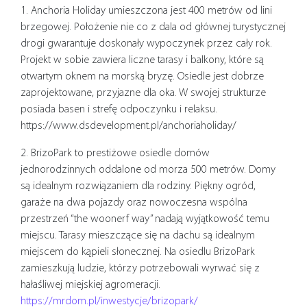
1. Anchoria Holiday umieszczona jest 400 metrów od lini
brzegowej. Położenie nie co z dala od głównej turystycznej
drogi gwarantuje doskonały wypoczynek przez cały rok.
Projekt w sobie zawiera liczne tarasy i balkony, które są
otwartym oknem na morską bryzę. Osiedle jest dobrze
zaprojektowane, przyjazne dla oka. W swojej strukturze
posiada basen i strefę odpoczynku i relaksu.
https://www.dsdevelopment.pl/anchoriaholiday/
2. BrizoPark to prestiżowe osiedle domów
jednorodzinnych oddalone od morza 500 metrów. Domy
są idealnym rozwiązaniem dla rodziny. Piękny ogród,
garaże na dwa pojazdy oraz nowoczesna wspólna
przestrzeń “the woonerf way” nadają wyjątkowość temu
miejscu. Tarasy mieszczące się na dachu są idealnym
miejscem do kąpieli słonecznej. Na osiedlu BrizoPark
zamieszkują ludzie, którzy potrzebowali wyrwać się z
hałaśliwej miejskiej agromeracji.
https://mrdom.pl/inwestycje/brizopark/