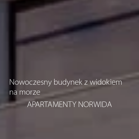
Nowoczesny budynek z widokiem
na morze
APARTAMENTY NORWIDA