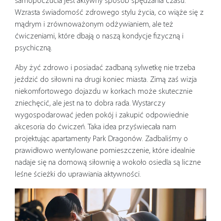
samopoczucia jest aktywny sposób spędzania czasu.
Wzrasta świadomość zdrowego stylu życia, co wiąże się z
mądrym i zrównoważonym odżywianiem, ale też
ćwiczeniami, które dbają o naszą kondycje fizyczną i
psychiczną.
Aby żyć zdrowo i posiadać zadbaną sylwetkę nie trzeba
jeździć do siłowni na drugi koniec miasta. Zimą zaś wizja
niekomfortowego dojazdu w korkach może skutecznie
zniechęcić, ale jest na to dobra rada. Wystarczy
wygospodarować jeden pokój i zakupić odpowiednie
akcesoria do ćwiczeń. Taka idea przyświecała nam
projektując apartamenty Park Dragonów. Zadbaliśmy o
prawidłowo wentylowane pomieszczenie, które idealnie
nadaje się na domową siłownię a wokoło osiedla są liczne
leśne ścieżki do uprawiania aktywności.