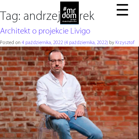
☰
Tag:
andrzej marek
Architekt o projekcie Livigo
Posted on
4 października, 2022
(4 października, 2022)
by
Krzysztof