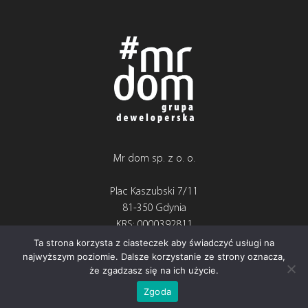
Mr dom sp. z o. o.
Plac Kaszubski 7/11
81-350 Gdynia
KRS: 0000392811
NIP: 5862272041
Ta strona korzysta z ciasteczek aby świadczyć usługi na
najwyższym poziomie. Dalsze korzystanie ze strony oznacza,
Tel:
+48 58 738 40 20
że zgadzasz się na ich użycie.
Tel:
+48 519 069 506
Zgoda